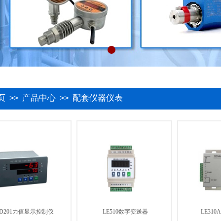
页
产品中心
配套仪器仪表
>>
>>
TD201力值显示控制仪
LE510数字变送器
LE31