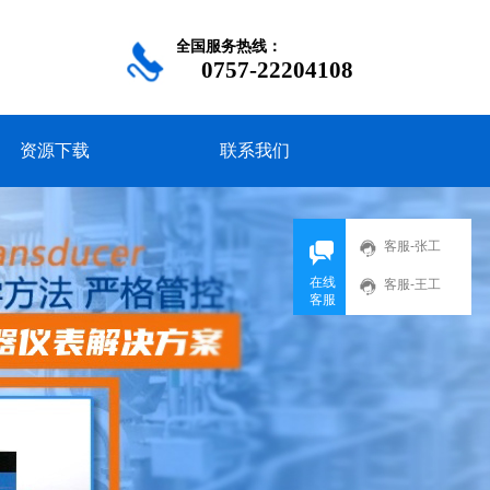
全国服务热线：
0757-22204108
资源下载
联系我们
客服-张工
QQ
在线
客服-王工
客服
289793531
QQ
407347889