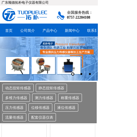
广东顺德拓朴电子仪器有限公司
全国服务热线：
0757-22204108
首页
公司简介
产品中心
新闻中心
联系我们
动态扭矩传感器
静态扭矩传感器
多维力传感器
测力传感器
称重传感器
压力传感器
位移传感器
液位传感器
流量传感器
配套仪器仪表